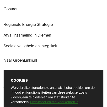
Contact
Regionale Energie Strategie
Afval inzameling in Diemen
Sociale veiligheid en integriteit
Naar GroenLinks.nl
COOKIES
We gebruiken functionele en analytische cookies om de
VOLG ONS OP SOCIAL
inhoud en functionaliteiten van deze website, zoals
video’s, aan te bieden en om statistieken te
verzamelen.
Lees meer en stel voorkeuren in
.