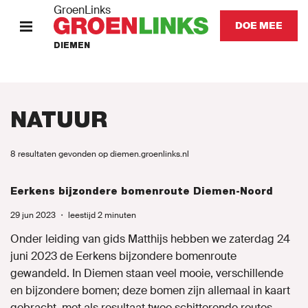
GroenLinks
DOE MEE
DIEMEN
HOME
STANDPUNTEN
NATUUR
KOM IN ACTIE
8 resultaten gevonden op diemen.groenlinks.nl
Onze mensen
Eerkens bijzondere bomenroute Diemen-Noord
29 jun 2023
・
leestijd 2 minuten
Onze afdeling
Onder leiding van gids Matthijs hebben we zaterdag 24
juni 2023 de Eerkens bijzondere bomenroute
Nieuws
gewandeld. In Diemen staan veel mooie, verschillende
en bijzondere bomen; deze bomen zijn allemaal in kaart
Agenda
gebracht, met als resultaat twee schitterende routes