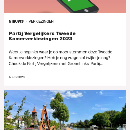
Naar GroenLinks.nl
NIEUWS
・
VERKIEZINGEN
Partij Vergelijkers Tweede
MIJN GROENLINKS
Kamerverkiezingen 2023
Weet je nog niet waar je op moet stemmen deze Tweede
Kamerverkiezingen? Heb je nog vragen of twijfel je nog?
Check de Partij Vergelijkers met GroenLinks-Partij...
17 nov 2023