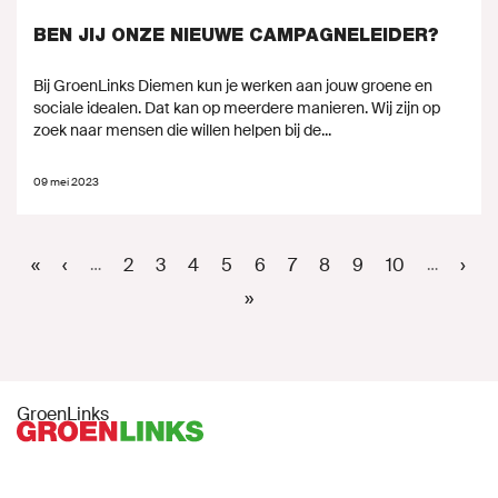
BEN JIJ ONZE NIEUWE CAMPAGNELEIDER?
Bij GroenLinks Diemen kun je werken aan jouw groene en
sociale idealen. Dat kan op meerdere manieren. Wij zijn op
zoek naar mensen die willen helpen bij de...
09 mei 2023
Paginering
Eerste
«
Vorige
‹
Page
2
Page
3
Page
4
Page
5
Huidige
6
Page
7
Page
8
Page
9
Page
10
Vol
›
…
…
pagina
pagina
pagina
pag
Laatste
»
pagina
GroenLinks