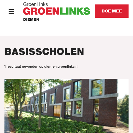
GroenLinks
DOE MEE
DIEMEN
HOME
STANDPUNTEN
BASISSCHOLEN
KOM IN ACTIE
1 resultaat gevonden op diemen.groenlinks.nl
Onze mensen
Onze afdeling
Nieuws
Agenda