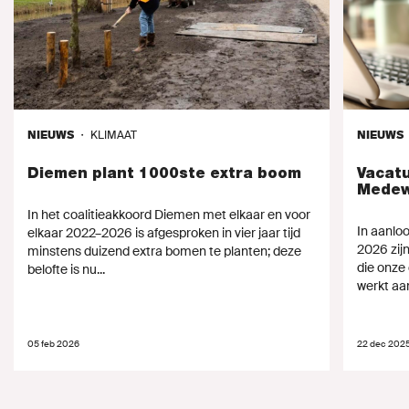
NIEUWS
・
KLIMAAT
NIEUWS
Diemen plant 1000ste extra boom
Vacatu
Medew
In het coalitieakkoord Diemen met elkaar en voor
In aanlo
elkaar 2022–2026 is afgesproken in vier jaar tijd
2026 zij
minstens duizend extra bomen te planten; deze
die onze 
belofte is nu...
werkt aan
05 feb 2026
22 dec 202