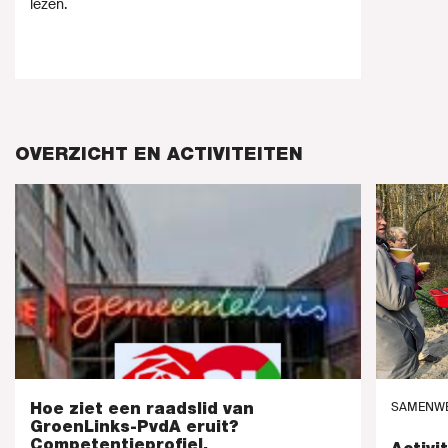
lezen.
OVERZICHT EN ACTIVITEITEN
Hoe ziet een raadslid van
SAMENW
GroenLinks-PvdA eruit?
Competentieprofiel.