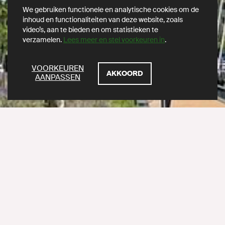
We gebruiken functionele en analytische cookies om de
inhoud en functionaliteiten van deze website, zoals
video’s, aan te bieden en om statistieken te
verzamelen.
Lees meer en stel voorkeuren in
.
ZOEKEN
VOORKEUREN
AKKOORD
AANPASSEN