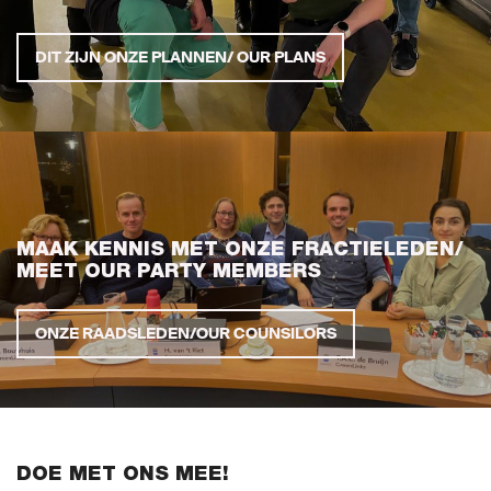
Naar GroenLinks.nl
DIT ZIJN ONZE PLANNEN/ OUR PLANS
MIJN GROENLINKS
MAAK KENNIS MET ONZE FRACTIELEDEN/
MEET OUR PARTY MEMBERS
ONZE RAADSLEDEN/OUR COUNSILORS
DOE MET ONS MEE!