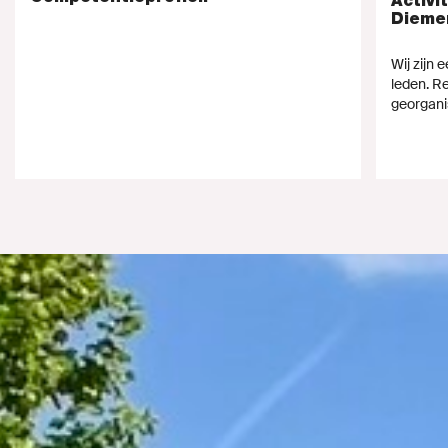
Activi
Dieme
Wij zijn 
leden. R
georgani