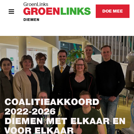
GroenLinks
DOE MEE
DIEMEN
HOME
STANDPUNTEN
KOM IN ACTIE
Onze mensen
Onze afdeling
COALITIEAKKOORD
2022-2026
Nieuws
DIEMEN MET ELKAAR EN
VOOR ELKAAR
Agenda