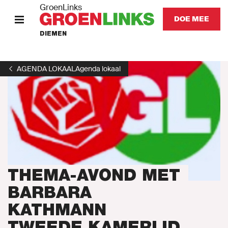
GroenLinks
DOE MEE
DIEMEN
HOME
AGENDA LOKAAL
Agenda lokaal
STANDPUNTEN
KOM IN ACTIE
Onze mensen
Onze afdeling
THEMA-AVOND MET
BARBARA
Nieuws
KATHMANN
TWEEDE KAMERLID
Agenda