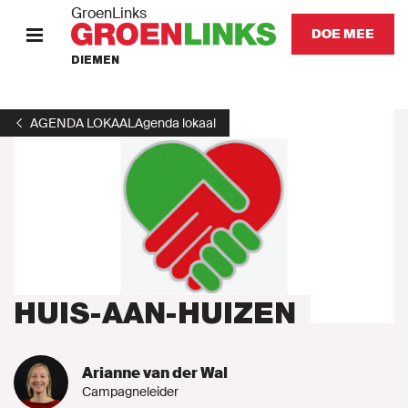
GroenLinks
DOE MEE
DIEMEN
HOME
AGENDA LOKAAL
Agenda lokaal
STANDPUNTEN
KOM IN ACTIE
Onze mensen
Onze afdeling
HUIS-AAN-HUIZEN
Nieuws
Arianne van der Wal
Campagneleider
Agenda