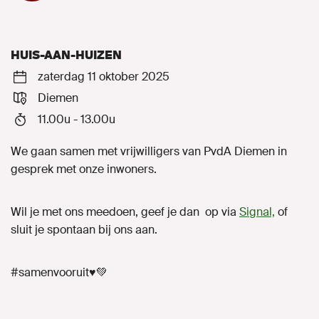
Naar GroenLinks.nl
HUIS-AAN-HUIZEN
zaterdag 11 oktober 2025
MIJN GROENLINKS
Diemen
11.00u - 13.00u
We gaan samen met vrijwilligers van PvdA Diemen in
gesprek met onze inwoners.
Wil je met ons meedoen, geef je dan op via
Signal,
of
sluit je spontaan bij ons aan.
#samenvooruit♥️💚