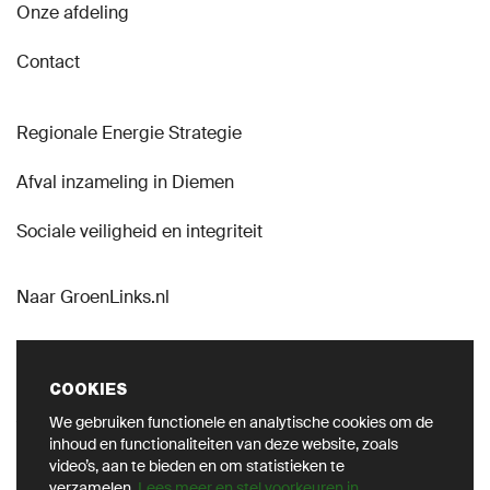
Onze afdeling
Contact
Regionale Energie Strategie
Afval inzameling in Diemen
Sociale veiligheid en integriteit
Naar GroenLinks.nl
COOKIES
We gebruiken functionele en analytische cookies om de
VOLG ONS OP SOCIAL
inhoud en functionaliteiten van deze website, zoals
video’s, aan te bieden en om statistieken te
verzamelen.
Lees meer en stel voorkeuren in
.