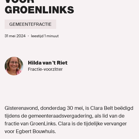
GROENLINKS
Naar GroenLinks.nl
GEMEENTEFRACTIE
31 mei 2024
・
leestijd 1 minuut
MIJN GROENLINKS
Hilda van 't Riet
Fractie-voorzitter
Gisterenavond, donderdag 30 mei, is Clara Belt beëdigd
tijdens de gemeenteraadsvergadering, als lid van de
fractie van GroenLinks. Clara is de tijdelijke vervanger
voor Egbert Bouwhuis.