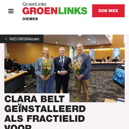
GroenLinks
DOE MEE
DIEMEN
HOME
NIEUWS
Nieuws
STANDPUNTEN
KOM IN ACTIE
Onze mensen
Onze afdeling
CLARA BELT
GEÏNSTALLEERD
Nieuws
ALS FRACTIELID
VOOR
Agenda